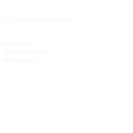
Numero di Telefono:
+41 (0)91 646 87
61
Email:
otticasquizzato@live.com
Privacy policy
Termini e condizioni
Resi e rimborsi
Orario d'apertura
Lunedì - venerdì:
8:00-12:00
14.00-18.30
​Sabato:
9.00-12.00
Domenica e festivi: chiuso