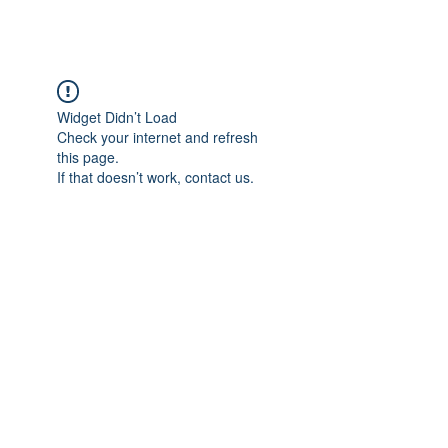
Widget Didn’t Load
Check your internet and refresh
this page.
If that doesn’t work, contact us.
Dove trovarci
Indirizzo:
Ottica & Moda Lorena Squizzato SA
Via Giuseppe Motta 2,
6850 Mendrisio