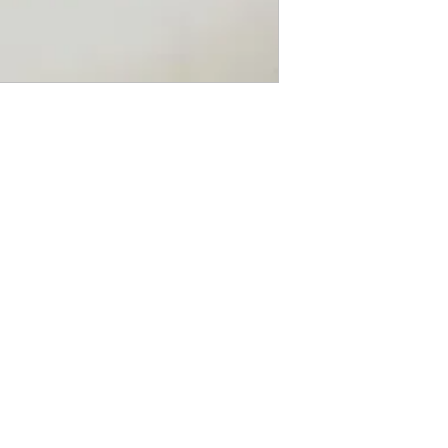
indicati, il Venditore r
complessivo dei prodott
appena i Prodotti saranno
per la restituzione dei 
che esercita il recesso.
potrà avvalersi del serv
tracciamento del pacco) 
i rischi di perdita o di
spedizione al Venditore 
Prodotti devono essere r
la quale sono stati rice
documenti accessori qual
Orario d'apertur
cui, ricevuta la consegn
riscontrare una diminuz
all’Utente, il Venditore
corrispondente alla pre
Lunedì - venerdì:
ato SA
8:00-12:00 14.00-18.30