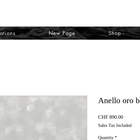
TO SA
ations
New Page
Shop
Anello oro b
Price
CHF 890.00
Sales Tax Included
Quantity
*