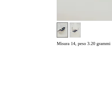
Misura 14, peso 3.20 grammi
Dove trovarci
Indirizzo:
Ottica & Moda Lorena Squizz
Via Giuseppe Motta 2,
6850 Mendrisio