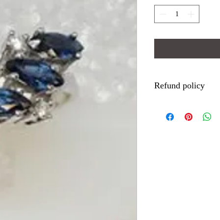
Refund policy
L’Utente ha diritto di r
giorni dal momento in cu
vettore e designato dall
Prodotti. Prima della sc
l’Utente informerà il Ve
esercitare il diritto di 
potrà: Utilizzare il Mod
consegna ed inviarlo tra
indicati nel Modulo. Il 
rispettato con l’invio 
della scadenza del peri
Ricevuta la comunicazio