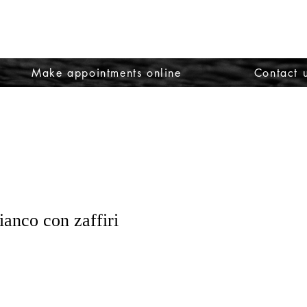
Make appointments online
Contact 
ianco con zaffiri